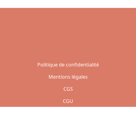
Politique de confidentialité
Mentions légales
CGS
CGU
n° SIRET : 903 140 770 000 12
Copyright © 2021 | Réalisé par Jean AMAZAN