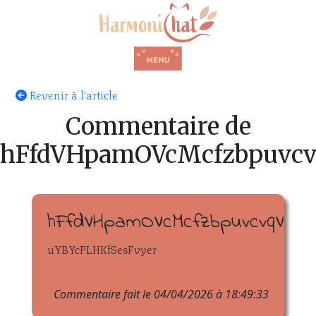
Revenir à l'article
Commentaire de
hFfdVHpamOVcMcfzbpuvc
hFfdVHpamOVcMcfzbpuvcvqV
uYBYcPLHKfSesFvyer
Commentaire fait le 04/04/2026 à 18:49:33