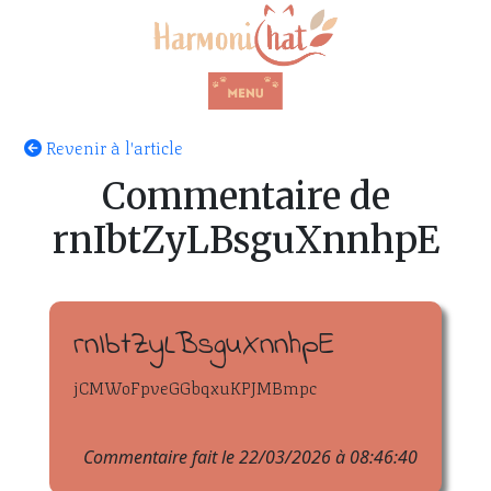
Revenir à l'article
Commentaire de
rnIbtZyLBsguXnnhpE
rnIbtZyLBsguXnnhpE
jCMWoFpveGGbqxuKPJMBmpc
Commentaire fait le 22/03/2026 à 08:46:40